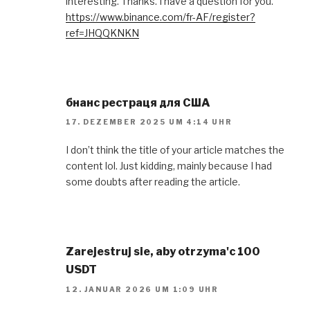
interesting. Thanks. I have a question for you.
https://www.binance.com/fr-AF/register?
ref=JHQQKNKN
бнанс рестраця для США
17. DEZEMBER 2025 UM 4:14 UHR
I don’t think the title of your article matches the
content lol. Just kidding, mainly because I had
some doubts after reading the article.
Zarejestruj sie, aby otrzyma'c 100
USDT
12. JANUAR 2026 UM 1:09 UHR