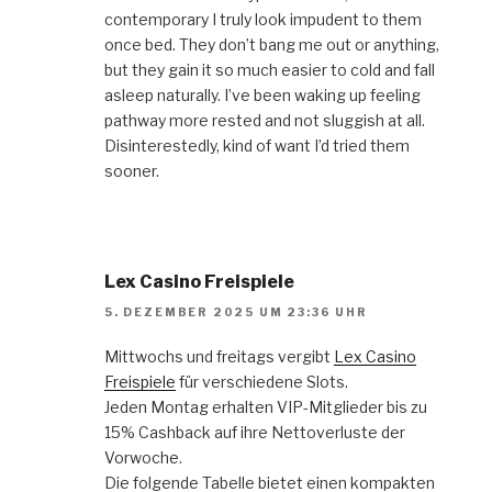
contemporary I truly look impudent to them
once bed. They don’t bang me out or anything,
but they gain it so much easier to cold and fall
asleep naturally. I’ve been waking up feeling
pathway more rested and not sluggish at all.
Disinterestedly, kind of want I’d tried them
sooner.
Lex Casino Freispiele
5. DEZEMBER 2025 UM 23:36 UHR
Mittwochs und freitags vergibt
Lex Casino
Freispiele
für verschiedene Slots.
Jeden Montag erhalten VIP-Mitglieder bis zu
15% Cashback auf ihre Nettoverluste der
Vorwoche.
Die folgende Tabelle bietet einen kompakten