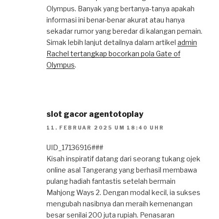
Olympus. Banyak yang bertanya-tanya apakah
informasi ini benar-benar akurat atau hanya
sekadar rumor yang beredar di kalangan pemain.
Simak lebih lanjut detailnya dalam artikel
admin
Rachel tertangkap bocorkan pola Gate of
Olympus
.
slot gacor agentotoplay
11. FEBRUAR 2025 UM 18:40 UHR
UID_17136916###
Kisah inspiratif datang dari seorang tukang ojek
online asal Tangerang yang berhasil membawa
pulang hadiah fantastis setelah bermain
Mahjong Ways 2. Dengan modal kecil, ia sukses
mengubah nasibnya dan meraih kemenangan
besar senilai 200 juta rupiah. Penasaran