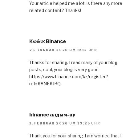
Your article helped me a lot, is there any more
related content? Thanks!
Κωδικ Binance
26. JANUAR 2026 UM 8:32 UHR
Thanks for sharing. I read many of your blog
posts, cool, your blog is very good.
https://www.binance.com/kz/register?
ref=K8NFKJBQ
binance алдым-ау
3. FEBRUAR 2026 UM 19:25 UHR
Thank you for your sharing. I am worried that I