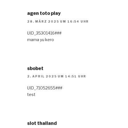
agen toto play
28. MÄRZ 2025 UM 16:54 UHR
UID_35301416###
mama yu kero
sbobet
2. APRIL 2025 UM 14:51 UHR
UID_71052655###
test
slot thailand