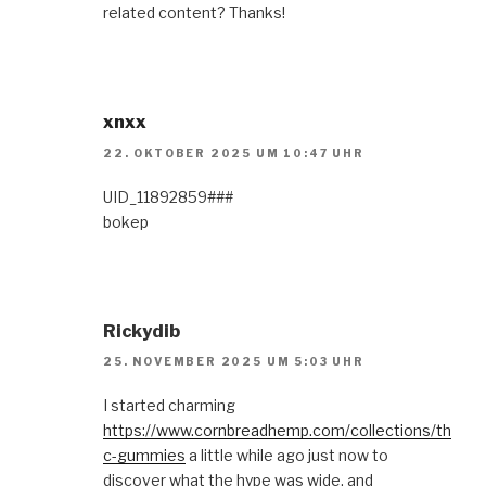
related content? Thanks!
xnxx
22. OKTOBER 2025 UM 10:47 UHR
UID_11892859###
bokep
Rickydib
25. NOVEMBER 2025 UM 5:03 UHR
I started charming
https://www.cornbreadhemp.com/collections/th
c-gummies
a little while ago just now to
discover what the hype was wide, and