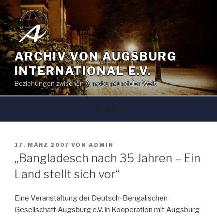
Zum
Inhalt
springen
ARCHIV VON AUGSBURG
INTERNATIONAL E.V.
Beziehungen zwischen Augsburg und der Welt
Menü
VERÖFFENTLICHT
17. MÄRZ 2007
VON
ADMIN
AM
„Bangladesch nach 35 Jahren – Ein
Land stellt sich vor“
Eine Veranstaltung der Deutsch-Bengalischen
Gesellschaft Augsburg e.V. in Kooperation mit Augsburg