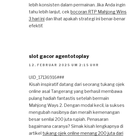
lebih konsisten dalam permainan. Jika Anda ingin
tahu lebih lanjut, cek
bocoran RTP Mahjong Wins
3 hari ini
dan lihat apakah strategi ini benar-benar
efektif.
slot gacor agentotoplay
12. FEBRUAR 2025 UM 2:15 UHR
UID_17136916###
Kisah inspiratif datang dari seorang tukang ojek
online asal Tangerang yang berhasil membawa
pulang hadiah fantastis setelah bermain
Mahjong Ways 2. Dengan modal kecil, ia sukses
mengubah nasibnya dan meraih kemenangan
besar senilai 200 juta rupiah. Penasaran
bagaimana caranya? Simak kisah lengkapnya di
artikel
tukang ojek online menang 200 juta dari