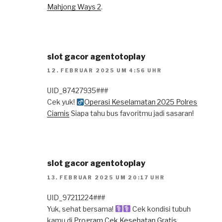
Mahjong Ways 2
.
slot gacor agentotoplay
12. FEBRUAR 2025 UM 4:56 UHR
UID_87427935###
Cek yuk! ‍
Operasi Keselamatan 2025 Polres
Ciamis
Siapa tahu bus favoritmu jadi sasaran!
slot gacor agentotoplay
13. FEBRUAR 2025 UM 20:17 UHR
UID_97211224###
Yuk, sehat bersama! ‍
Cek kondisi tubuh
kamu di
Program Cek Kesehatan Gratis