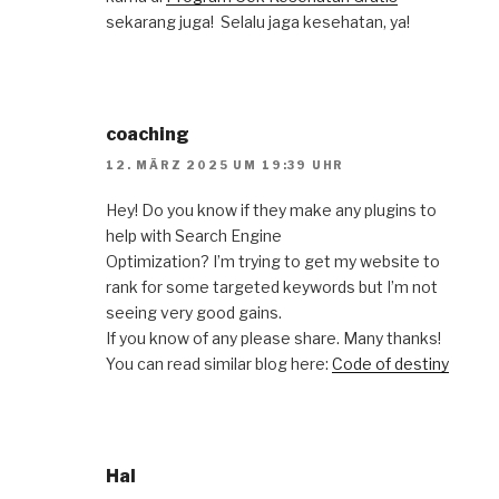
sekarang juga! ️ Selalu jaga kesehatan, ya!
coaching
12. MÄRZ 2025 UM 19:39 UHR
Hey! Do you know if they make any plugins to
help with Search Engine
Optimization? I’m trying to get my website to
rank for some targeted keywords but I’m not
seeing very good gains.
If you know of any please share. Many thanks!
You can read similar blog here:
Code of destiny
Hal