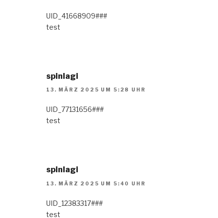
UID_41668909###
test
spinlagi
13. MÄRZ 2025 UM 5:28 UHR
UID_77131656###
test
spinlagi
13. MÄRZ 2025 UM 5:40 UHR
UID_12383317###
test