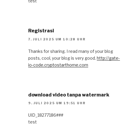
test
Registrasi
7. JULI 2025 UM 10:28 UHR
Thanks for sharing. I read many of your blog
posts, cool, your blog is very good.
http://gate-
io-code.cryptostarthome.com
download video tanpa watermark
9. JULI 2025 UM 19:51 UHR
UID_18277186###
test