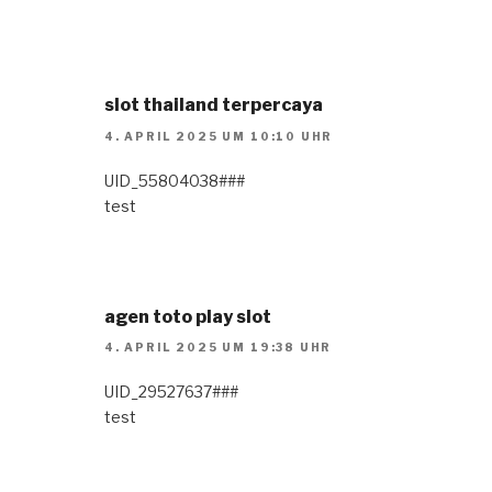
slot thailand terpercaya
4. APRIL 2025 UM 10:10 UHR
UID_55804038###
test
agen toto play slot
4. APRIL 2025 UM 19:38 UHR
UID_29527637###
test