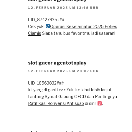
12. FEBRUAR 2025 UM 13:48 UHR
UID_87427935###
Cek yuk! ‍
Operasi Keselamatan 2025 Polres
Ciamis
Siapa tahu bus favoritmu jadi sasaran!
slot gacor agentotoplay
12. FEBRUAR 2025 UM 20:07 UHR
UID_18563832###
Ini yang di ganti >>> Yuk, ketahui lebih lanjut
tentang
Syarat Gabung OECD dan Pentingnya
Ratifikasi Konvensi Antisuap
di sini!
.