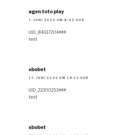
agen toto play
7. JUNI 2025 UM 8:42 UHR
UID_84337204###
test
sbobet
17. JUNI 2025 UM 18:13 UHR
UID_22300253###
test
sbobet