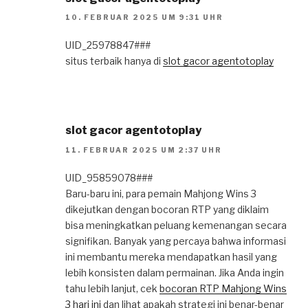
10. FEBRUAR 2025 UM 9:31 UHR
UID_25978847###
situs terbaik hanya di
slot gacor agentotoplay
slot gacor agentotoplay
11. FEBRUAR 2025 UM 2:37 UHR
UID_95859078###
Baru-baru ini, para pemain Mahjong Wins 3
dikejutkan dengan bocoran RTP yang diklaim
bisa meningkatkan peluang kemenangan secara
signifikan. Banyak yang percaya bahwa informasi
ini membantu mereka mendapatkan hasil yang
lebih konsisten dalam permainan. Jika Anda ingin
tahu lebih lanjut, cek
bocoran RTP Mahjong Wins
3 hari ini
dan lihat apakah strategi ini benar-benar