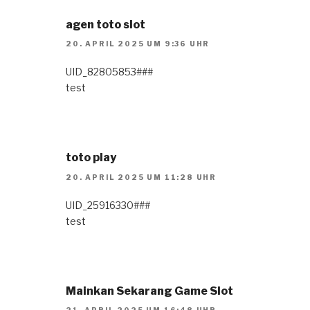
agen toto slot
20. APRIL 2025 UM 9:36 UHR
UID_82805853###
test
toto play
20. APRIL 2025 UM 11:28 UHR
UID_25916330###
test
Mainkan Sekarang Game Slot
21. APRIL 2025 UM 16:48 UHR