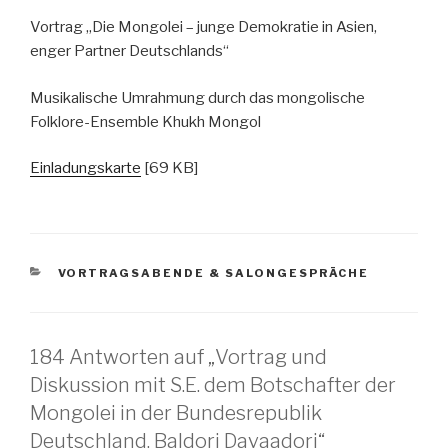
Vortrag „Die Mongolei – junge Demokratie in Asien,
enger Partner Deutschlands“
Musikalische Umrahmung durch das mongolische
Folklore-Ensemble Khukh Mongol
Einladungskarte
[69 KB]
KATEGORIEN
VORTRAGSABENDE & SALONGESPRÄCHE
184 Antworten auf „Vortrag und
Diskussion mit S.E. dem Botschafter der
Mongolei in der Bundesrepublik
Deutschland, Baldorj Davaadorj“