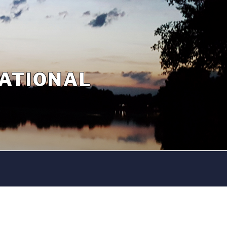
NATIONAL