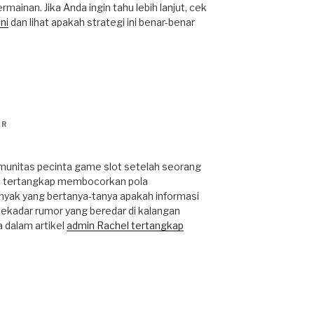
rmainan. Jika Anda ingin tahu lebih lanjut, cek
ni
dan lihat apakah strategi ini benar-benar
HR
unitas pecinta game slot setelah seorang
an tertangkap membocorkan pola
yak yang bertanya-tanya apakah informasi
 sekadar rumor yang beredar di kalangan
a dalam artikel
admin Rachel tertangkap