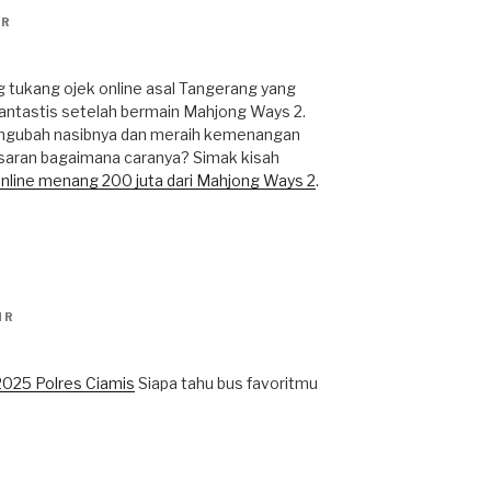
HR
ng tukang ojek online asal Tangerang yang
antastis setelah bermain Mahjong Ways 2.
engubah nasibnya dan meraih kemenangan
nasaran bagaimana caranya? Simak kisah
online menang 200 juta dari Mahjong Ways 2
.
HR
025 Polres Ciamis
Siapa tahu bus favoritmu