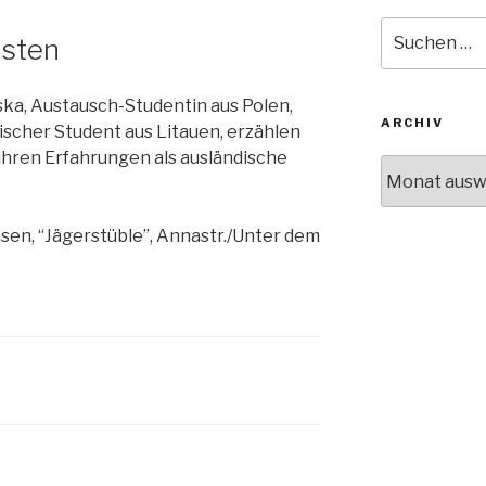
Suche
ästen
nach:
ka, Austausch-Studentin aus Polen,
ARCHIV
sischer Student aus Litauen, erzählen
ihren Erfahrungen als ausländische
Archiv
en, “Jägerstüble”, Annastr./Unter dem