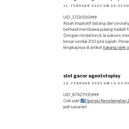
11. FEBRUAR 2025 UM 20:53 U
UID_17136916###
Kisah inspiratif datang dari seora
berhasil membawa pulang hadiah f
Dengan modal kecil, ia sukses m
besar senilai 200 juta rupiah. Pe
lengkapnya di artikel
tukang ojek 
slot gacor agentotoplay
12. FEBRUAR 2025 UM 14:09 U
UID_87427935###
Cek yuk! ‍
Operasi Keselamatan 2
jadi sasaran!