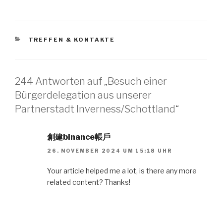
KATEGORIEN
TREFFEN & KONTAKTE
244 Antworten auf „Besuch einer
Bürgerdelegation aus unserer
Partnerstadt Inverness/Schottland“
創建binance帳戶
26. NOVEMBER 2024 UM 15:18 UHR
Your article helped me a lot, is there any more
related content? Thanks!