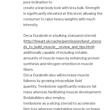
pure inclination to
create a lean body look with less bulk. Strength
is significantly elevated at this level, allowing the
consumer to raise heavy weights with much
intensity.
Deca Durabolin is a bulking stanzanol steroid
(
http://fineart.sk/cache/permission/best_steroi
ds_to_build_muscle__review_and_tips.html
)
additionally capable of including notable
amounts of muscle mass by enhancing protein
synthesis and nitrogen retention in muscle
fibers.
Deca Durabolin also will increase muscle
fullness by growing intracellular fluid
quantity. Trenbolone significantly reduces fat
mass whereas facilitating muscle development.
Bodybuilders also employ
trenbolone as a slicing steroid to accelerate
fats loss whereas maintaining muscle on fewer