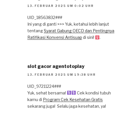
13. FEBRUAR 2025 UM 0:02 UHR
UID_18563832###
Ini yang di ganti >>> Yuk, ketahui lebih lanjut
tentang
Syarat Gabung OECD dan Pentingnya
Ratifikasi Konvensi Antisuap
di sini!
.
slot gacor agentotoplay
13. FEBRUAR 2025 UM 19:38 UHR
UID_97211224###
Yuk, sehat bersama! ‍
Cek kondisi tubuh
kamu di
Program Cek Kesehatan Gratis
sekarang juga! ️ Selalu jaga kesehatan, ya!