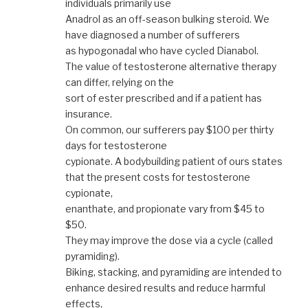
individuals primarily use
Anadrol as an off-season bulking steroid. We
have diagnosed a number of sufferers
as hypogonadal who have cycled Dianabol.
The value of testosterone alternative therapy
can differ, relying on the
sort of ester prescribed and if a patient has
insurance.
On common, our sufferers pay $100 per thirty
days for testosterone
cypionate. A bodybuilding patient of ours states
that the present costs for testosterone
cypionate,
enanthate, and propionate vary from $45 to
$50.
They may improve the dose via a cycle (called
pyramiding).
Biking, stacking, and pyramiding are intended to
enhance desired results and reduce harmful
effects,