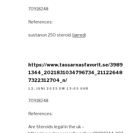
70918248
References:
sustanon 250 steroid (
Jarred
)
https://www.tassarnasfavorit.se/3989
1344_2021831034796734_21122648
7322312704_n/
12. JUNI 2025 UM 19:05 UHR
70918248
References:
Are Steroids legal in the uk –