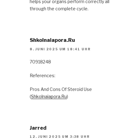
helps your organs perform correctly all
through the complete cycle.
Shkolnaiapora.Ru
8. JUNI 2025 UM 18:41 UHR
70918248
References:
Pros And Cons Of Steroid Use
(
Shkolnaiapora.Ru
)
Jarred
12. JUNI 2025 UM 3:38 UHR